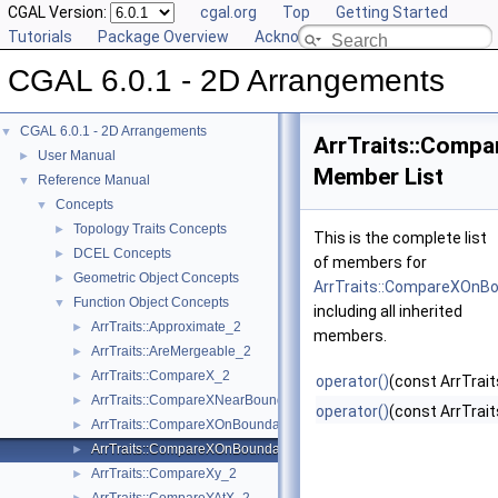
CGAL Version:
cgal.org
Top
Getting Started
Tutorials
Package Overview
Acknowledging CGAL
CGAL 6.0.1 - 2D Arrangements
CGAL 6.0.1 - 2D Arrangements
▼
ArrTraits::Comp
User Manual
►
Member List
Reference Manual
▼
Concepts
▼
Topology Traits Concepts
►
This is the complete list
DCEL Concepts
►
of members for
Geometric Object Concepts
►
ArrTraits::CompareXOnB
Function Object Concepts
▼
including all inherited
ArrTraits::Approximate_2
►
members.
ArrTraits::AreMergeable_2
►
ArrTraits::CompareX_2
►
operator()
(const ArrTrai
ArrTraits::CompareXNearBoundary_2
►
operator()
(const ArrTrai
ArrTraits::CompareXOnBoundary_2
►
ArrTraits::CompareXOnBoundaryOfCurveEnd_2
►
ArrTraits::CompareXy_2
►