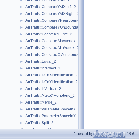
ArrTraits::CompareYAtX_2
►
ArrTraits::CompareYAtXLeft_2
►
ArrTraits::CompareYAtXRight_2
►
ArrTraits::CompareYNearBoundary_2
►
ArrTraits::CompareYOnBoundary_2
►
ArrTraits::ConstructCurve_2
►
ArrTraits::ConstructMaxVertex_2
►
ArrTraits::ConstructMinVertex_2
►
ArrTraits::ConstructXMonotoneCurve_2
►
ArrTraits::Equal_2
►
ArrTraits::Intersect_2
►
ArrTraits::IsOnXIdentification_2
►
ArrTraits::IsOnYIdentification_2
►
ArrTraits::IsVertical_2
►
ArrTraits::MakeXMonotone_2
►
ArrTraits::Merge_2
►
ArrTraits::ParameterSpaceInX_2
►
ArrTraits::ParameterSpaceInY_2
►
ArrTraits::Split_2
►
Geometry Traits Concepts
►
Generated by
1.9.6
ArrangementInputFormatter
►