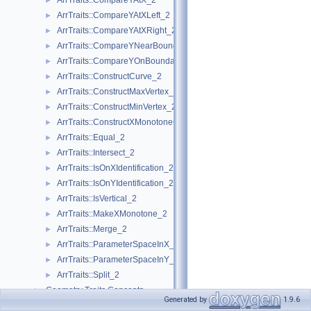
ArrTraits::CompareYAtX_2
►
ArrTraits::CompareYAtXLeft_2
►
ArrTraits::CompareYAtXRight_2
►
ArrTraits::CompareYNearBoundary_2
►
ArrTraits::CompareYOnBoundary_2
►
ArrTraits::ConstructCurve_2
►
ArrTraits::ConstructMaxVertex_2
►
ArrTraits::ConstructMinVertex_2
►
ArrTraits::ConstructXMonotoneCurve_2
►
ArrTraits::Equal_2
►
ArrTraits::Intersect_2
►
ArrTraits::IsOnXIdentification_2
►
ArrTraits::IsOnYIdentification_2
►
ArrTraits::IsVertical_2
►
ArrTraits::MakeXMonotone_2
►
ArrTraits::Merge_2
►
ArrTraits::ParameterSpaceInX_2
►
ArrTraits::ParameterSpaceInY_2
►
ArrTraits::Split_2
►
Geometry Traits Concepts
►
Generated by
1.9.6
ArrangementInputFormatter
►