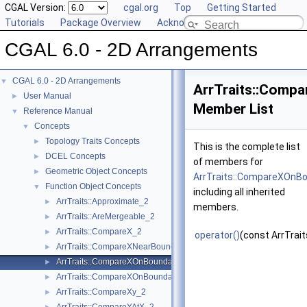
CGAL Version:
cgal.org
Top
Getting Started
Tutorials
Package Overview
Acknowledging CGAL
CGAL 6.0 - 2D Arrangements
CGAL 6.0 - 2D Arrangements
▼
ArrTraits::Comp
User Manual
►
Member List
Reference Manual
▼
Concepts
▼
Topology Traits Concepts
►
This is the complete list
DCEL Concepts
►
of members for
Geometric Object Concepts
►
ArrTraits::CompareXOnB
Function Object Concepts
▼
including all inherited
ArrTraits::Approximate_2
►
members.
ArrTraits::AreMergeable_2
►
ArrTraits::CompareX_2
►
operator()
(const ArrTrait
ArrTraits::CompareXNearBoundary_2
►
ArrTraits::CompareXOnBoundary_2
►
ArrTraits::CompareXOnBoundaryOfCurveEnd_2
►
ArrTraits::CompareXy_2
►