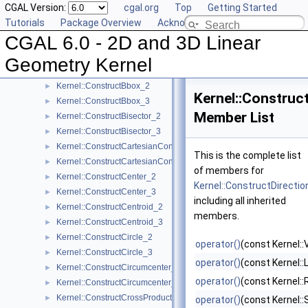
CGAL Version:
cgal.org
Top
Getting Started
Kernel::ComputeZmax_3
►
Tutorials
Package Overview
Acknowledging CGAL
Kernel::ComputeZmin_3
►
CGAL 6.0 - 2D and 3D Linear
Kernel::ConstructBarycenter_2
►
Kernel::ConstructBarycenter_3
►
Geometry Kernel
Kernel::ConstructBaseVector_3
►
Kernel::ConstructBbox_2
►
Kernel::Construc
Kernel::ConstructBbox_3
►
Member List
Kernel::ConstructBisector_2
►
Kernel::ConstructBisector_3
►
Kernel::ConstructCartesianConstIterator_2
►
This is the complete list
Kernel::ConstructCartesianConstIterator_3
►
of members for
Kernel::ConstructCenter_2
►
Kernel::ConstructDirecti
Kernel::ConstructCenter_3
►
including all inherited
Kernel::ConstructCentroid_2
►
members.
Kernel::ConstructCentroid_3
►
Kernel::ConstructCircle_2
►
operator()
(const Kernel::
Kernel::ConstructCircle_3
►
operator()
(const Kernel::
Kernel::ConstructCircumcenter_2
►
operator()
(const Kernel::
Kernel::ConstructCircumcenter_3
►
Kernel::ConstructCrossProductVector_3
►
operator()
(const Kernel: