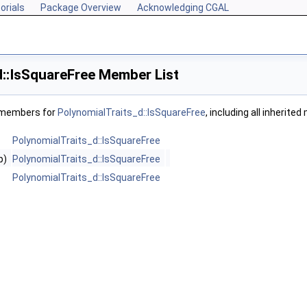
orials
Package Overview
Acknowledging CGAL
d::IsSquareFree Member List
f members for
PolynomialTraits_d::IsSquareFree
, including all inherite
PolynomialTraits_d::IsSquareFree
p)
PolynomialTraits_d::IsSquareFree
PolynomialTraits_d::IsSquareFree