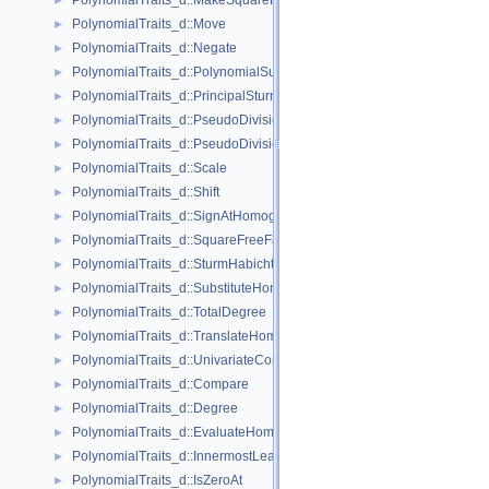
PolynomialTraits_d::MakeSquareFree
►
PolynomialTraits_d::Move
►
PolynomialTraits_d::Negate
►
PolynomialTraits_d::PolynomialSubresultants
►
PolynomialTraits_d::PrincipalSturmHabichtSequence
►
PolynomialTraits_d::PseudoDivision
►
PolynomialTraits_d::PseudoDivisionRemainder
►
PolynomialTraits_d::Scale
►
PolynomialTraits_d::Shift
►
PolynomialTraits_d::SignAtHomogeneous
►
PolynomialTraits_d::SquareFreeFactorizeUpToConstantFactor
►
PolynomialTraits_d::SturmHabichtSequenceWithCofactors
►
PolynomialTraits_d::SubstituteHomogeneous
►
PolynomialTraits_d::TotalDegree
►
PolynomialTraits_d::TranslateHomogeneous
►
PolynomialTraits_d::UnivariateContentUpToConstantFactor
►
PolynomialTraits_d::Compare
►
PolynomialTraits_d::Degree
►
PolynomialTraits_d::EvaluateHomogeneous
►
PolynomialTraits_d::InnermostLeadingCoefficient
►
PolynomialTraits_d::IsZeroAt
►