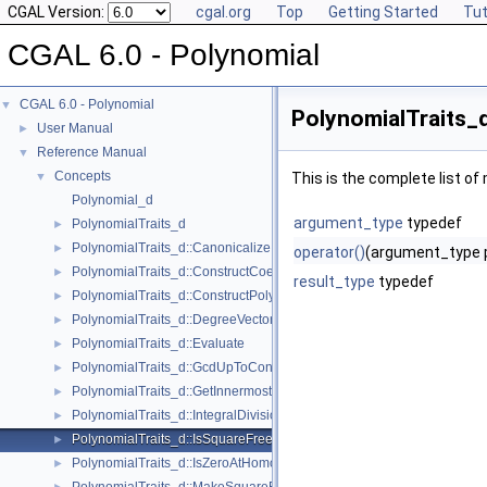
CGAL Version:
cgal.org
Top
Getting Started
Tut
CGAL 6.0 - Polynomial
CGAL 6.0 - Polynomial
▼
PolynomialTraits_
User Manual
►
Reference Manual
▼
Concepts
▼
This is the complete list o
Polynomial_d
argument_type
typedef
PolynomialTraits_d
►
PolynomialTraits_d::Canonicalize
►
operator()
(argument_type 
PolynomialTraits_d::ConstructCoefficientConstIteratorRange
►
result_type
typedef
PolynomialTraits_d::ConstructPolynomial
►
PolynomialTraits_d::DegreeVector
►
PolynomialTraits_d::Evaluate
►
PolynomialTraits_d::GcdUpToConstantFactor
►
PolynomialTraits_d::GetInnermostCoefficient
►
PolynomialTraits_d::IntegralDivisionUpToConstantFactor
►
PolynomialTraits_d::IsSquareFree
►
PolynomialTraits_d::IsZeroAtHomogeneous
►