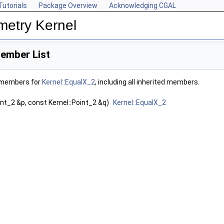
Tutorials
Package Overview
Acknowledging CGAL
metry Kernel
ember List
f members for
Kernel::EqualX_2
, including all inherited members.
int_2 &p, const Kernel::Point_2 &q)
Kernel::EqualX_2