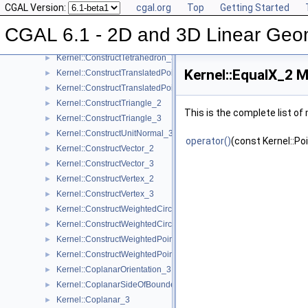
CGAL Version:
cgal.org
Top
Getting Started
Kernel::ConstructSupportingPlane_3
►
Kernel::ConstructTarget_2
►
CGAL 6.1 - 2D and 3D Linear Geo
Kernel::ConstructTarget_3
►
Kernel::ConstructTetrahedron_3
►
Kernel::EqualX_2 M
Kernel::ConstructTranslatedPoint_2
►
Kernel::ConstructTranslatedPoint_3
►
Kernel::ConstructTriangle_2
►
This is the complete list o
Kernel::ConstructTriangle_3
►
Kernel::ConstructUnitNormal_3
►
operator()
(const Kernel::Po
Kernel::ConstructVector_2
►
Kernel::ConstructVector_3
►
Kernel::ConstructVertex_2
►
Kernel::ConstructVertex_3
►
Kernel::ConstructWeightedCircumcenter_2
►
Kernel::ConstructWeightedCircumcenter_3
►
Kernel::ConstructWeightedPoint_2
►
Kernel::ConstructWeightedPoint_3
►
Kernel::CoplanarOrientation_3
►
Kernel::CoplanarSideOfBoundedCircle_3
►
Kernel::Coplanar_3
►