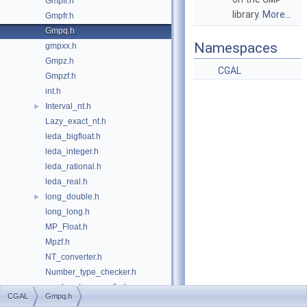
Gmpfi.h
library.
More...
Gmpfr.h
Gmpq.h
Namespaces
gmpxx.h
Gmpz.h
CGAL
Gmpzf.h
int.h
Interval_nt.h
►
Lazy_exact_nt.h
leda_bigfloat.h
leda_integer.h
leda_rational.h
leda_real.h
long_double.h
►
long_long.h
MP_Float.h
Mpzf.h
NT_converter.h
Number_type_checker.h
number_type_config.h
►
CGAL
Gmpq.h
Quotient.h