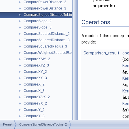
ComparePowerDistance_2
►
arguments)
ComparePowerDistance_3
►
CompareSignedDistanceToLine_2
►
Operations
CompareSlope_2
►
CompareSlope_3
►
CompareSquaredDistance_2
►
A model of this concept 
CompareSquaredDistance_3
►
provide:
CompareSquaredRadius_3
►
CompareWeightedSquaredRadius_3
Comparison_result
ope
►
CompareXAtY_2
(co
►
CompareXYZ_3
Ker
►
CompareXY_2
&p,
►
CompareXY_3
Ker
►
CompareX_2
&q,
►
CompareX_3
Ker
►
CompareYAtX_2
&r,
►
CompareYX_2
Ker
►
CompareY_2
&s)
►
CompareY_3
co
►
CompareZ_3
the
►
Kernel
CompareSignedDistanceToLine_2
ComputeA_2
►