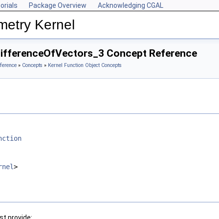
orials
Package Overview
Acknowledging CGAL
metry Kernel
DifferenceOfVectors_3 Concept Reference
ference
»
Concepts
»
Kernel Function Object Concepts
nction
rnel
>
t provide: