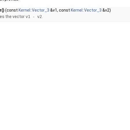
r()
(const
Kernel::Vector_3
&v1, const
Kernel::Vector_3
&v2)
es the vector
v1 - v2
.