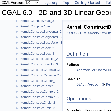
CGAL Version:
cgal.org
Top
Getting Started
Tut
Kernel::ComputeYmin_2
►
Kernel::ComputeYmin_3
►
CGAL 6.0 - 2D and 3D Linear Geo
Kernel::ComputeZ_3
►
Kernel::ComputeZmax_3
►
Kernel::Construct
Kernel::ComputeZmin_3
►
Kernel::ConstructBarycenter_2
►
2D and 3D Linear Geometry Kernel Re
Kernel::ConstructBarycenter_3
►
Kernel::ConstructBaseVector_3
►
Kernel::ConstructBbox_2
►
Definition
Kernel::ConstructBbox_3
►
Kernel::ConstructBisector_2
►
Kernel::ConstructBisector_3
Refines
►
Kernel::ConstructCartesianConstIterator_2
AdaptableBinaryFu
►
Kernel::ConstructCartesianConstIterator_3
►
See also
Kernel::ConstructCenter_2
►
CGAL::Vector_3
<
Ke
Kernel::ConstructCenter_3
►
Kernel::ConstructCentroid_2
►
Kernel::ConstructCentroid_3
►
Operations
Kernel::ConstructCircle_2
►
Kernel::ConstructCircle_3
►
A model of this concept mus