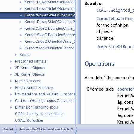
Kernel::PowerSideOfBoundedPowerCircle_2
►
See also
Kernel::PowerSideOfBoundedPowerSphere_3
►
CGAL::Weighted_
Kernel::PowerSideOfOrientedPowerCircle_2
►
ComputePowerPro
Kernel::PowerSideOfOrientedPowerSphere_3
►
for the definition
Kernel::SideOfBoundedCircle_2
►
of power
Kernel::SideOfBoundedSphere_3
►
distance.
Kernel::SideOfOrientedCircle_2
►
PowerSideOfBoun
Kernel::SideOfOrientedSphere_3
►
Kernel
►
Predefined Kernels
►
Operations
2D Kernel Objects
►
3D Kernel Objects
►
A model of this concept 
Kernel Classes
►
Global Kernel Functions
►
Oriented_side
operator
Enumerations and Related Functions
►
Kernel::
Cartesian/Homogeneous Conversion
►
&p, cons
Dimension Handling Tools
►
Kernel::
CGAL::Identity_transformation
&q, cons
CGAL::Reflection
Kernel::
CGAL::Rotation
&r, cons
Kernel
PowerSideOfOrientedPowerCircle_2
CGAL::Scaling