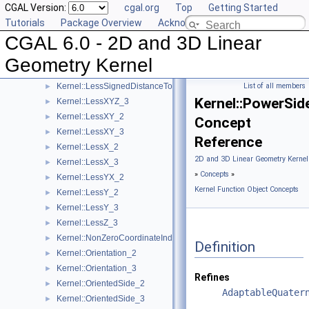
CGAL Version:
cgal.org
Top
Getting Started
Kernel::LeftTurn_2
►
Tutorials
Package Overview
Acknowledging CGAL
Kernel::LessDistanceToPoint_2
►
CGAL 6.0 - 2D and 3D Linear
Kernel::LessDistanceToPoint_3
►
Kernel::LessRotateCCW_2
►
Geometry Kernel
Kernel::LessSignedDistanceToLine_2
►
Kernel::LessSignedDistanceToPlane_3
List of all members
►
Kernel::PowerSid
Kernel::LessXYZ_3
►
Kernel::LessXY_2
►
Concept
Kernel::LessXY_3
►
Reference
Kernel::LessX_2
►
2D and 3D Linear Geometry Kernel
Kernel::LessX_3
►
»
Concepts
»
Kernel::LessYX_2
►
Kernel Function Object Concepts
Kernel::LessY_2
►
Kernel::LessY_3
►
Kernel::LessZ_3
►
Kernel::NonZeroCoordinateIndex_3
►
Definition
Kernel::Orientation_2
►
Kernel::Orientation_3
►
Refines
Kernel::OrientedSide_2
►
AdaptableQuater
Kernel::OrientedSide_3
►