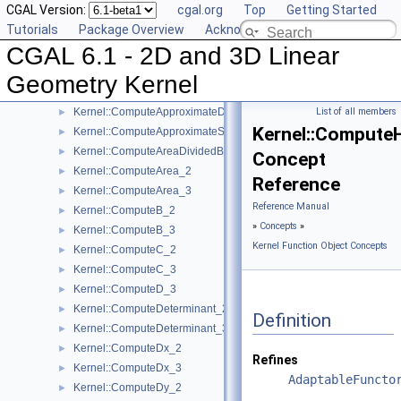
CGAL Version:
cgal.org
Top
Getting Started
Kernel::CompareZ_3
►
Tutorials
Package Overview
Acknowledging CGAL
Kernel::ComputeA_2
►
CGAL 6.1 - 2D and 3D Linear
Kernel::ComputeA_3
►
Kernel::ComputeApproximateArea_3
►
Geometry Kernel
Kernel::ComputeApproximateAngle_3
►
Kernel::ComputeApproximateDihedralAngle_3
List of all members
►
Kernel::Compute
Kernel::ComputeApproximateSquaredLength_3
►
Kernel::ComputeAreaDividedByPi_3
►
Concept
Kernel::ComputeArea_2
►
Reference
Kernel::ComputeArea_3
►
Reference Manual
Kernel::ComputeB_2
►
»
Concepts
»
Kernel::ComputeB_3
►
Kernel Function Object Concepts
Kernel::ComputeC_2
►
Kernel::ComputeC_3
►
Kernel::ComputeD_3
►
Kernel::ComputeDeterminant_2
►
Definition
Kernel::ComputeDeterminant_3
►
Kernel::ComputeDx_2
►
Refines
Kernel::ComputeDx_3
►
AdaptableFuncto
Kernel::ComputeDy_2
►