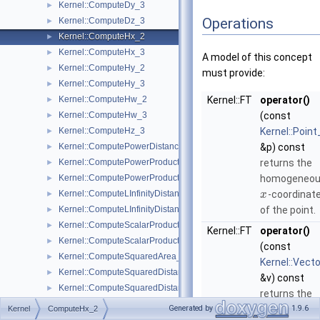
Kernel::ComputeDy_3
►
Operations
Kernel::ComputeDz_3
►
Kernel::ComputeHx_2
►
Kernel::ComputeHx_3
►
A model of this concept
Kernel::ComputeHy_2
►
must provide:
Kernel::ComputeHy_3
►
Kernel::ComputeHw_2
Kernel::FT
operator()
►
Kernel::ComputeHw_3
(const
►
Kernel::ComputeHz_3
Kernel::Point
►
Kernel::ComputePowerDistanceToPowerSphere_3
&p) const
►
Kernel::ComputePowerProduct_2
returns the
►
Kernel::ComputePowerProduct_3
homogeneo
►
Kernel::ComputeLInfinityDistance_2
-coordinat
►
x
Kernel::ComputeLInfinityDistance_3
of the point.
►
Kernel::ComputeScalarProduct_2
►
Kernel::FT
operator()
Kernel::ComputeScalarProduct_3
►
(const
Kernel::ComputeSquaredArea_3
►
Kernel::Vect
Kernel::ComputeSquaredDistance_2
►
&v) const
Kernel::ComputeSquaredDistance_3
►
returns the
Kernel::ComputeSquaredLengthDividedByPiSquare_3
►
homogeneo
Generated by
1.9.6
Kernel
ComputeHx_2
Kernel::ComputeSquaredLength_2
►