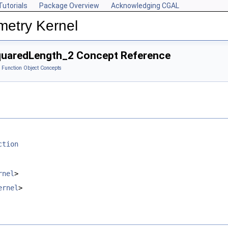
Tutorials
Package Overview
Acknowledging CGAL
metry Kernel
quaredLength_2 Concept Reference
 Function Object Concepts
ction
rnel
>
ernel
>