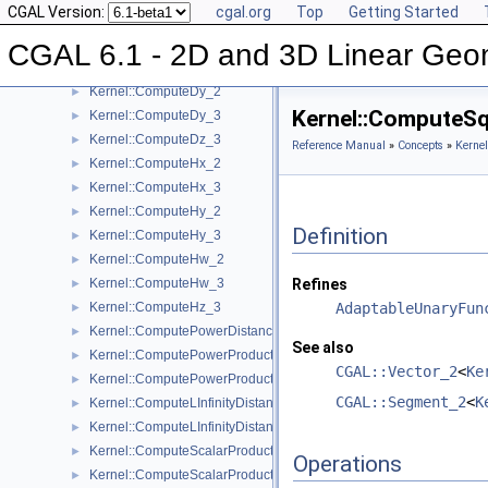
CGAL Version:
cgal.org
Top
Getting Started
Kernel::ComputeDeterminant_3
►
Kernel::ComputeDx_2
►
CGAL 6.1 - 2D and 3D Linear Geo
Kernel::ComputeDx_3
►
Kernel::ComputeDy_2
►
Kernel::ComputeS
Kernel::ComputeDy_3
►
Kernel::ComputeDz_3
►
Reference Manual
»
Concepts
»
Kernel
Kernel::ComputeHx_2
►
Kernel::ComputeHx_3
►
Kernel::ComputeHy_2
►
Definition
Kernel::ComputeHy_3
►
Kernel::ComputeHw_2
►
Kernel::ComputeHw_3
Refines
►
Kernel::ComputeHz_3
AdaptableUnaryFun
►
Kernel::ComputePowerDistanceToPowerSphere_3
►
See also
Kernel::ComputePowerProduct_2
►
CGAL::Vector_2
<
Ke
Kernel::ComputePowerProduct_3
►
CGAL::Segment_2
<
K
Kernel::ComputeLInfinityDistance_2
►
Kernel::ComputeLInfinityDistance_3
►
Kernel::ComputeScalarProduct_2
►
Operations
Kernel::ComputeScalarProduct_3
►