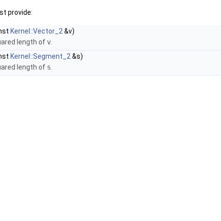
t provide:
nst
Kernel::Vector_2
&v)
uared length of
v
.
nst
Kernel::Segment_2
&s)
uared length of
s
.