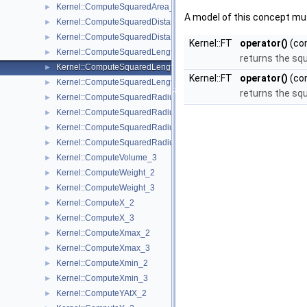
Kernel::ComputeSquaredArea_3
►
A model of this concept mus
Kernel::ComputeSquaredDistance_2
►
Kernel::ComputeSquaredDistance_3
►
Kernel::FT
operator()
(co
Kernel::ComputeSquaredLengthDividedByPiSquare_3
►
returns the sq
Kernel::ComputeSquaredLength_2
►
Kernel::FT
operator()
(co
Kernel::ComputeSquaredLength_3
►
returns the sq
Kernel::ComputeSquaredRadius_2
►
Kernel::ComputeSquaredRadius_3
►
Kernel::ComputeSquaredRadiusSmallestOrthogonalCircle_2
►
Kernel::ComputeSquaredRadiusSmallestOrthogonalSphere_3
►
Kernel::ComputeVolume_3
►
Kernel::ComputeWeight_2
►
Kernel::ComputeWeight_3
►
Kernel::ComputeX_2
►
Kernel::ComputeX_3
►
Kernel::ComputeXmax_2
►
Kernel::ComputeXmax_3
►
Kernel::ComputeXmin_2
►
Kernel::ComputeXmin_3
►
Kernel::ComputeYAtX_2
►