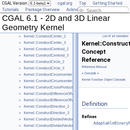
CGAL Version:
cgal.org
Top
Getting Started
Kernel::ConstructBbox_3
►
Tutorials
Package Overview
Acknowledging CGAL
Kernel::ConstructBisector_2
►
CGAL 6.1 - 2D and 3D Linear
Kernel::ConstructBisector_3
►
Kernel::ConstructCartesianConstIterator_2
►
Geometry Kernel
Kernel::ConstructCartesianConstIterator_3
►
Kernel::ConstructCenter_2
List of all members
►
Kernel::Construc
Kernel::ConstructCenter_3
►
Kernel::ConstructCentroid_2
►
Concept
Kernel::ConstructCentroid_3
►
Reference
Kernel::ConstructCircle_2
►
Reference Manual
Kernel::ConstructCircle_3
►
»
Concepts
»
Kernel::ConstructCircumcenter_2
►
Kernel Function Object Concepts
Kernel::ConstructCircumcenter_3
►
Kernel::ConstructCrossProductVector_3
►
Kernel::ConstructDifferenceOfVectors_2
►
Kernel::ConstructDifferenceOfVectors_3
►
Definition
Kernel::ConstructDirection_2
►
Kernel::ConstructDirection_3
►
Refines
Kernel::ConstructDividedVector_2
►
AdaptableBinary
Kernel::ConstructDividedVector_3
►