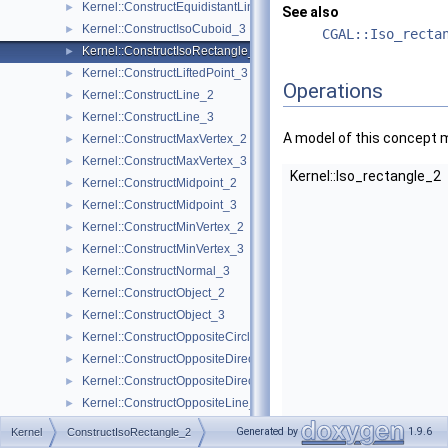
Kernel::ConstructEquidistantLine_3
►
See also
Kernel::ConstructIsoCuboid_3
►
CGAL::Iso_recta
Kernel::ConstructIsoRectangle_2
►
Kernel::ConstructLiftedPoint_3
►
Operations
Kernel::ConstructLine_2
►
Kernel::ConstructLine_3
►
A model of this concept 
Kernel::ConstructMaxVertex_2
►
Kernel::ConstructMaxVertex_3
►
Kernel::Iso_rectangle_2
Kernel::ConstructMidpoint_2
►
Kernel::ConstructMidpoint_3
►
Kernel::ConstructMinVertex_2
►
Kernel::ConstructMinVertex_3
►
Kernel::ConstructNormal_3
►
Kernel::ConstructObject_2
►
Kernel::ConstructObject_3
►
Kernel::ConstructOppositeCircle_2
►
Kernel::ConstructOppositeDirection_2
►
Kernel::ConstructOppositeDirection_3
►
Kernel::ConstructOppositeLine_2
►
Kernel::ConstructOppositeLine_3
►
Generated by
1.9.6
Kernel
ConstructIsoRectangle_2
Kernel::ConstructOppositePlane_3
►