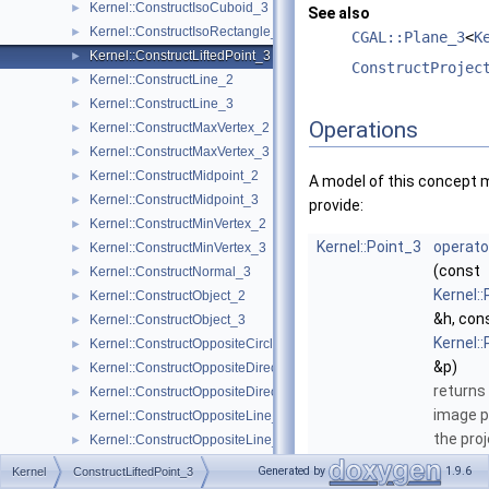
Kernel::ConstructIsoCuboid_3
►
See also
Kernel::ConstructIsoRectangle_2
►
CGAL::Plane_3
<
K
Kernel::ConstructLiftedPoint_3
►
ConstructProjec
Kernel::ConstructLine_2
►
Kernel::ConstructLine_3
►
Operations
Kernel::ConstructMaxVertex_2
►
Kernel::ConstructMaxVertex_3
►
Kernel::ConstructMidpoint_2
►
A model of this concept 
Kernel::ConstructMidpoint_3
►
provide:
Kernel::ConstructMinVertex_2
►
Kernel::Point_3
operato
Kernel::ConstructMinVertex_3
►
(const
Kernel::ConstructNormal_3
►
Kernel:
Kernel::ConstructObject_2
►
&h, con
Kernel::ConstructObject_3
►
Kernel:
Kernel::ConstructOppositeCircle_2
►
&p)
Kernel::ConstructOppositeDirection_2
►
returns
Kernel::ConstructOppositeDirection_3
►
image p
Kernel::ConstructOppositeLine_2
►
the pro
Kernel::ConstructOppositeLine_3
►
of
p
und
Kernel::ConstructOppositePlane_3
►
Generated by
1.9.6
Kernel
ConstructLiftedPoint_3
affine
Kernel::ConstructOppositeRay_2
►