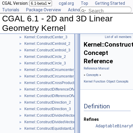
CGAL Version:
cgal.org
Top
Getting Started
Kernel::ConstructBisector_2
►
Tutorials
Package Overview
Acknowledging CGAL
Kernel::ConstructBisector_3
►
CGAL 6.1 - 2D and 3D Linear
Kernel::ConstructCartesianConstIterator_2
►
Kernel::ConstructCartesianConstIterator_3
►
Geometry Kernel
Kernel::ConstructCenter_2
►
Kernel::ConstructCenter_3
List of all members
►
Kernel::Construc
Kernel::ConstructCentroid_2
►
Kernel::ConstructCentroid_3
►
Concept
Kernel::ConstructCircle_2
►
Reference
Kernel::ConstructCircle_3
►
Reference Manual
Kernel::ConstructCircumcenter_2
►
»
Concepts
»
Kernel::ConstructCircumcenter_3
►
Kernel Function Object Concepts
Kernel::ConstructCrossProductVector_3
►
Kernel::ConstructDifferenceOfVectors_2
►
Kernel::ConstructDifferenceOfVectors_3
►
Kernel::ConstructDirection_2
►
Definition
Kernel::ConstructDirection_3
►
Kernel::ConstructDividedVector_2
►
Refines
Kernel::ConstructDividedVector_3
►
AdaptableBinary
Kernel::ConstructEquidistantLine_3
►