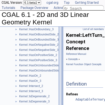
CGAL Version:
cgal.org
Top
Getting Started
Kernel::EqualY_3
►
Tutorials
Package Overview
Acknowledging CGAL
Kernel::EqualZ_3
►
CGAL 6.1 - 2D and 3D Linear
Kernel::Equal_2
►
Kernel::Equal_3
►
Geometry Kernel
Kernel::HasOnBoundary_2
►
Kernel::HasOnBoundary_3
List of all members
►
Kernel::LeftTurn
Kernel::HasOnBoundedSide_2
►
Kernel::HasOnBoundedSide_3
►
Concept
Kernel::HasOnNegativeSide_2
►
Reference
Kernel::HasOnNegativeSide_3
►
Reference Manual
Kernel::HasOnPositiveSide_2
►
»
Concepts
»
Kernel::HasOnPositiveSide_3
►
Kernel Function Object Concepts
Kernel::HasOnUnboundedSide_2
►
Kernel::HasOnUnboundedSide_3
►
Kernel::HasOn_2
►
Kernel::HasOn_3
►
Definition
Kernel::Intersect_2
►
Kernel::Intersect_3
►
Refines
Kernel::IsDegenerate_2
►
AdaptableTernar
Kernel::IsDegenerate_3
►