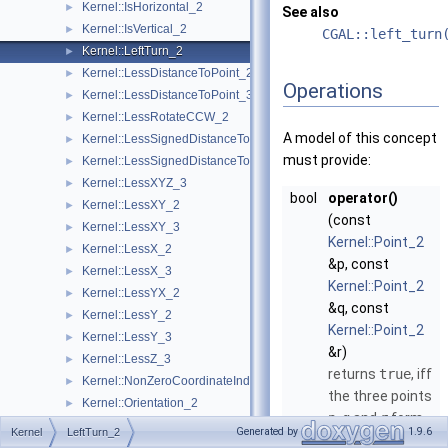
Kernel::IsHorizontal_2
►
See also
Kernel::IsVertical_2
►
CGAL::left_turn
Kernel::LeftTurn_2
►
Kernel::LessDistanceToPoint_2
►
Operations
Kernel::LessDistanceToPoint_3
►
Kernel::LessRotateCCW_2
►
A model of this concept
Kernel::LessSignedDistanceToLine_2
►
must provide:
Kernel::LessSignedDistanceToPlane_3
►
Kernel::LessXYZ_3
►
bool
operator()
Kernel::LessXY_2
►
(const
Kernel::LessXY_3
►
Kernel::Point_2
Kernel::LessX_2
►
&p, const
Kernel::LessX_3
►
Kernel::Point_2
Kernel::LessYX_2
►
&q, const
Kernel::LessY_2
►
Kernel::Point_2
Kernel::LessY_3
►
&r)
Kernel::LessZ_3
►
returns
true
, iff
Kernel::NonZeroCoordinateIndex_3
►
the three points
Kernel::Orientation_2
►
p
,
q
and
r
form
Kernel::Orientation_3
►
Generated by
1.9.6
Kernel
LeftTurn_2
a left turn.
Kernel::OrientedSide_2
►