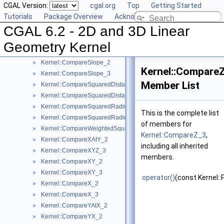
CGAL Version:
cgal.org
Top
Getting Started
Kernel::CompareDistance_2
►
Tutorials
Package Overview
Acknowledging CGAL
Kernel::CompareDistance_3
►
CGAL 6.2 - 2D and 3D Linear
Kernel::ComparePowerDistance_2
►
Kernel::ComparePowerDistance_3
►
Geometry Kernel
Kernel::CompareSignedDistanceToLine_2
►
Kernel::CompareSlope_2
►
Kernel::Compare
Kernel::CompareSlope_3
►
Member List
Kernel::CompareSquaredDistance_2
►
Kernel::CompareSquaredDistance_3
►
Kernel::CompareSquaredRadius_2
►
This is the complete list
Kernel::CompareSquaredRadius_3
►
of members for
Kernel::CompareWeightedSquaredRadius_3
►
Kernel::CompareZ_3
,
Kernel::CompareXAtY_2
►
including all inherited
Kernel::CompareXYZ_3
►
members.
Kernel::CompareXY_2
►
Kernel::CompareXY_3
►
operator()
(const Kernel::
Kernel::CompareX_2
►
Kernel::CompareX_3
►
Kernel::CompareYAtX_2
►
Kernel::CompareYX_2
►