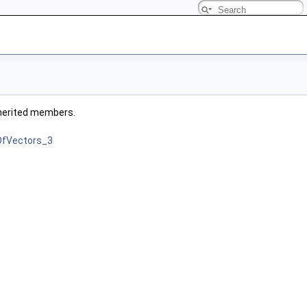
inherited members.
eOfVectors_3