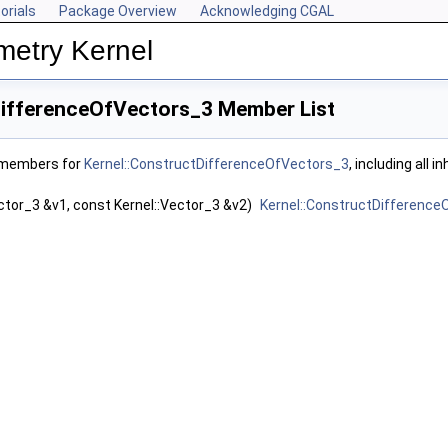
orials
Package Overview
Acknowledging CGAL
metry Kernel
DifferenceOfVectors_3 Member List
f members for
Kernel::ConstructDifferenceOfVectors_3
, including all 
ctor_3 &v1, const Kernel::Vector_3 &v2)
Kernel::ConstructDifferenc