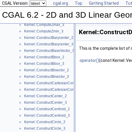
CGAL Version:
cgal.org
Top
Getting Started
Tut
Kernel::ComputeYmin_2
►
Kernel::ComputeYmin_3
►
CGAL 6.2 - 2D and 3D Linear Geo
Kernel::ComputeZ_3
►
Kernel::ComputeZmax_3
►
Kernel::Construct
Kernel::ComputeZmin_3
►
Kernel::ConstructBarycenter_2
►
Kernel::ConstructBarycenter_3
►
This is the complete list o
Kernel::ConstructBaseVector_3
►
Kernel::ConstructBbox_2
►
operator()
(const Kernel::Ve
Kernel::ConstructBbox_3
►
Kernel::ConstructBisector_2
►
Kernel::ConstructBisector_3
►
Kernel::ConstructCartesianConstIterator_2
►
Kernel::ConstructCartesianConstIterator_3
►
Kernel::ConstructCenter_2
►
Kernel::ConstructCenter_3
►
Kernel::ConstructCentroid_2
►
Kernel::ConstructCentroid_3
►
Kernel::ConstructCircle_2
►
Kernel::ConstructCircle_3
►