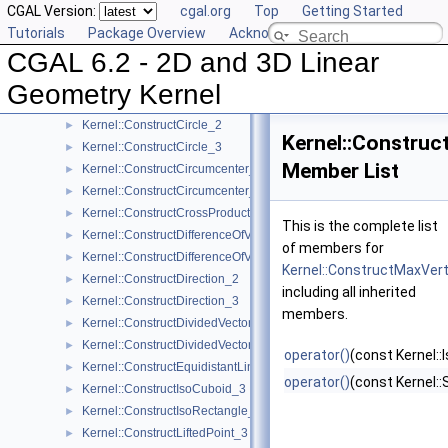
CGAL Version:
cgal.org
Top
Getting Started
Kernel::ConstructCartesianConstIterator_3
►
Tutorials
Package Overview
Acknowledging CGAL
Kernel::ConstructCenter_2
►
CGAL 6.2 - 2D and 3D Linear
Kernel::ConstructCenter_3
►
Kernel::ConstructCentroid_2
►
Geometry Kernel
Kernel::ConstructCentroid_3
►
Kernel::ConstructCircle_2
►
Kernel::Constru
Kernel::ConstructCircle_3
►
Member List
Kernel::ConstructCircumcenter_2
►
Kernel::ConstructCircumcenter_3
►
Kernel::ConstructCrossProductVector_3
►
This is the complete list
Kernel::ConstructDifferenceOfVectors_2
►
of members for
Kernel::ConstructDifferenceOfVectors_3
►
Kernel::ConstructMaxVer
Kernel::ConstructDirection_2
►
including all inherited
Kernel::ConstructDirection_3
►
members.
Kernel::ConstructDividedVector_2
►
Kernel::ConstructDividedVector_3
►
operator()
(const Kernel::
Kernel::ConstructEquidistantLine_3
►
operator()
(const Kernel:
Kernel::ConstructIsoCuboid_3
►
Kernel::ConstructIsoRectangle_2
►
Kernel::ConstructLiftedPoint_3
►