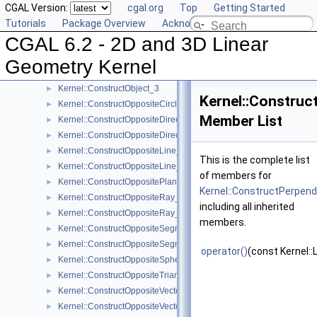
CGAL Version:
cgal.org
Top
Getting Started
Kernel::ConstructMidpoint_3
►
Tutorials
Package Overview
Acknowledging CGAL
Kernel::ConstructMinVertex_2
►
CGAL 6.2 - 2D and 3D Linear
Kernel::ConstructMinVertex_3
►
Kernel::ConstructNormal_3
►
Geometry Kernel
Kernel::ConstructObject_2
►
Kernel::ConstructObject_3
►
Kernel::Construc
Kernel::ConstructOppositeCircle_2
►
Member List
Kernel::ConstructOppositeDirection_2
►
Kernel::ConstructOppositeDirection_3
►
Kernel::ConstructOppositeLine_2
►
This is the complete list
Kernel::ConstructOppositeLine_3
►
of members for
Kernel::ConstructOppositePlane_3
►
Kernel::ConstructPerpend
Kernel::ConstructOppositeRay_2
►
including all inherited
Kernel::ConstructOppositeRay_3
►
members.
Kernel::ConstructOppositeSegment_2
►
Kernel::ConstructOppositeSegment_3
►
operator()
(const Kernel::
Kernel::ConstructOppositeSphere_3
►
Kernel::ConstructOppositeTriangle_2
►
Kernel::ConstructOppositeVector_2
►
Kernel::ConstructOppositeVector_3
►