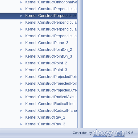
Kernel::ConstructOrthogonalVector_3
►
Kernel::ConstructPerpendicularDirection_2
►
Kernel::ConstructPerpendicularLine_2
►
Kernel::ConstructPerpendicularLine_3
►
Kernel::ConstructPerpendicularPlane_3
►
Kernel::ConstructPerpendicularVector_2
►
Kernel::ConstructPlane_3
►
Kernel::ConstructPointOn_2
►
Kernel::ConstructPointOn_3
►
Kernel::ConstructPoint_2
►
Kernel::ConstructPoint_3
►
Kernel::ConstructProjectedPoint_2
►
Kernel::ConstructProjectedPoint_3
►
Kernel::ConstructProjectedXYPoint_2
►
Kernel::ConstructRadicalAxis_2
►
Kernel::ConstructRadicalLine_2
►
Kernel::ConstructRadicalPlane_3
►
Kernel::ConstructRay_2
►
Kernel::ConstructRay_3
►
Kernel::ConstructScaledVector_2
►
Generated by
1.9.6
Kernel::ConstructScaledVector_3
►