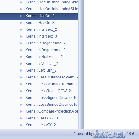
Kernel::HasOnUnboundedSide_2
►
Kernel::HasOnUnboundedSide_3
►
Kernel::HasOn_2
►
Kernel::HasOn_3
►
Kernel::Intersect_2
►
Kernel::Intersect_3
►
Kernel::IsDegenerate_2
►
Kernel::IsDegenerate_3
►
Kernel::IsHorizontal_2
►
Kernel::IsVertical_2
►
Kernel::LeftTurn_2
►
Kernel::LessDistanceToPoint_2
►
Kernel::LessDistanceToPoint_3
►
Kernel::LessRotateCCW_2
►
Kernel::LessSignedDistanceToLine_2
►
Kernel::LessSignedDistanceToPlane_3
►
Kernel::CompareProjectionAlongDirection_3
►
Kernel::LessXYZ_3
►
Kernel::LessXY_2
►
Kernel::LessXY_3
►
Generated by
1.9.6
Kernel::LessX_2
►