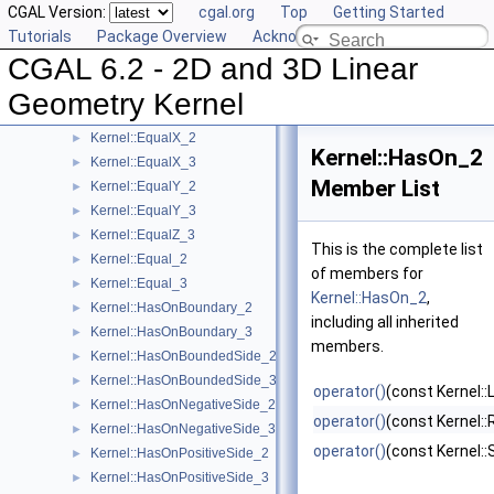
CGAL Version:
cgal.org
Top
Getting Started
Kernel::Coplanar_3
►
Tutorials
Package Overview
Acknowledging CGAL
Kernel::CounterclockwiseInBetween_2
►
CGAL 6.2 - 2D and 3D Linear
Kernel::DoIntersect_2
►
Kernel::DoIntersect_3
►
Geometry Kernel
Kernel::EqualXY_3
►
Kernel::EqualX_2
►
Kernel::HasOn_2
Kernel::EqualX_3
►
Member List
Kernel::EqualY_2
►
Kernel::EqualY_3
►
Kernel::EqualZ_3
►
This is the complete list
Kernel::Equal_2
►
of members for
Kernel::Equal_3
►
Kernel::HasOn_2
,
Kernel::HasOnBoundary_2
►
including all inherited
Kernel::HasOnBoundary_3
►
members.
Kernel::HasOnBoundedSide_2
►
Kernel::HasOnBoundedSide_3
►
operator()
(const Kernel::
Kernel::HasOnNegativeSide_2
►
operator()
(const Kernel::
Kernel::HasOnNegativeSide_3
►
operator()
(const Kernel:
Kernel::HasOnPositiveSide_2
►
Kernel::HasOnPositiveSide_3
►