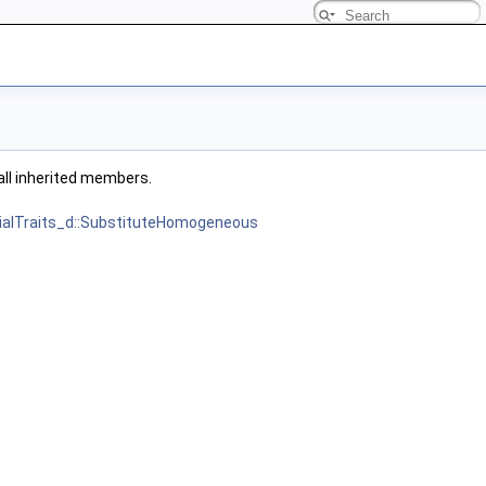
 all inherited members.
ialTraits_d::SubstituteHomogeneous