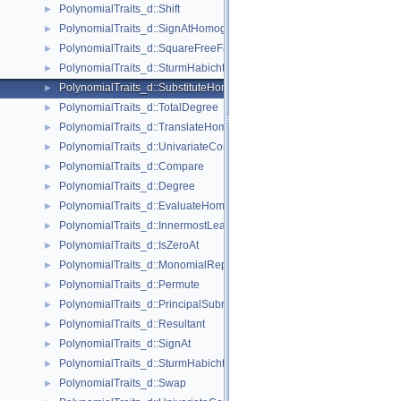
PolynomialTraits_d::Shift
►
PolynomialTraits_d::SignAtHomogeneous
►
PolynomialTraits_d::SquareFreeFactorizeUpToConstantFactor
►
PolynomialTraits_d::SturmHabichtSequenceWithCofactors
►
PolynomialTraits_d::SubstituteHomogeneous
►
PolynomialTraits_d::TotalDegree
►
PolynomialTraits_d::TranslateHomogeneous
►
PolynomialTraits_d::UnivariateContentUpToConstantFactor
►
PolynomialTraits_d::Compare
►
PolynomialTraits_d::Degree
►
PolynomialTraits_d::EvaluateHomogeneous
►
PolynomialTraits_d::InnermostLeadingCoefficient
►
PolynomialTraits_d::IsZeroAt
►
PolynomialTraits_d::MonomialRepresentation
►
PolynomialTraits_d::Permute
►
PolynomialTraits_d::PrincipalSubresultants
►
PolynomialTraits_d::Resultant
►
PolynomialTraits_d::SignAt
►
PolynomialTraits_d::SturmHabichtSequence
►
PolynomialTraits_d::Swap
►