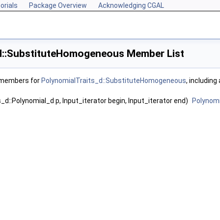
orials
Package Overview
Acknowledging CGAL
d::SubstituteHomogeneous Member List
f members for
PolynomialTraits_d::SubstituteHomogeneous
, including
_d::Polynomial_d p, Input_iterator begin, Input_iterator end)
Polynom