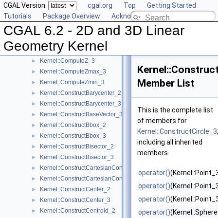
CGAL Version:
cgal.org
Top
Getting Started
Kernel::ComputeY_3
►
Tutorials
Package Overview
Acknowledging CGAL
Kernel::ComputeYmax_2
►
CGAL 6.2 - 2D and 3D Linear
Kernel::ComputeYmax_3
►
Kernel::ComputeYmin_2
►
Geometry Kernel
Kernel::ComputeYmin_3
►
Kernel::ComputeZ_3
►
Kernel::Construc
Kernel::ComputeZmax_3
►
Member List
Kernel::ComputeZmin_3
►
Kernel::ConstructBarycenter_2
►
Kernel::ConstructBarycenter_3
►
This is the complete list
Kernel::ConstructBaseVector_3
►
of members for
Kernel::ConstructBbox_2
►
Kernel::ConstructCircle_3
Kernel::ConstructBbox_3
►
including all inherited
Kernel::ConstructBisector_2
►
members.
Kernel::ConstructBisector_3
►
Kernel::ConstructCartesianConstIterator_2
►
operator()
(Kernel::Point_
Kernel::ConstructCartesianConstIterator_3
►
operator()
(Kernel::Point_
Kernel::ConstructCenter_2
►
operator()
(Kernel::Point_
Kernel::ConstructCenter_3
►
Kernel::ConstructCentroid_2
►
operator()
(Kernel::Spher