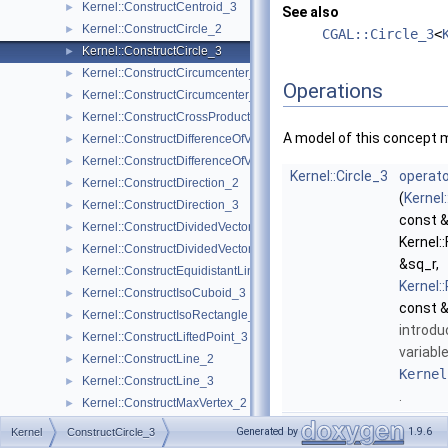
Kernel::ConstructCentroid_3
►
See also
Kernel::ConstructCircle_2
►
CGAL::Circle_3
<
Kernel::ConstructCircle_3
►
Kernel::ConstructCircumcenter_2
►
Operations
Kernel::ConstructCircumcenter_3
►
Kernel::ConstructCrossProductVector_3
►
A model of this concept 
Kernel::ConstructDifferenceOfVectors_2
►
Kernel::ConstructDifferenceOfVectors_3
►
Kernel::Circle_3
operato
Kernel::ConstructDirection_2
►
(
Kernel
Kernel::ConstructDirection_3
►
const &
Kernel::ConstructDividedVector_2
►
Kernel:
Kernel::ConstructDividedVector_3
►
&sq_r,
Kernel::ConstructEquidistantLine_3
►
Kernel:
Kernel::ConstructIsoCuboid_3
►
const &
Kernel::ConstructIsoRectangle_2
►
introdu
Kernel::ConstructLiftedPoint_3
►
variabl
Kernel::ConstructLine_2
►
Kernel
Kernel::ConstructLine_3
►
.
Kernel::ConstructMaxVertex_2
►
Kernel::Circle_3
operato
Kernel::ConstructMaxVertex_3
►
Generated by
1.9.6
Kernel
ConstructCircle_3
(
Kernel
Kernel::ConstructMidpoint_2
►