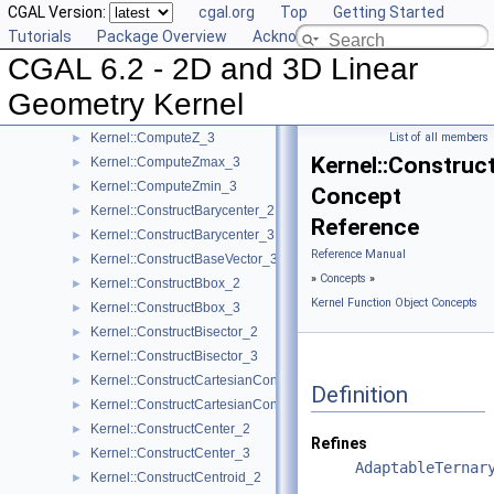
CGAL Version:
cgal.org
Top
Getting Started
Kernel::ComputeY_3
►
Tutorials
Package Overview
Acknowledging CGAL
Kernel::ComputeYmax_2
►
CGAL 6.2 - 2D and 3D Linear
Kernel::ComputeYmax_3
►
Kernel::ComputeYmin_2
►
Geometry Kernel
Kernel::ComputeYmin_3
►
Kernel::ComputeZ_3
List of all members
►
Kernel::Construc
Kernel::ComputeZmax_3
►
Kernel::ComputeZmin_3
►
Concept
Kernel::ConstructBarycenter_2
►
Reference
Kernel::ConstructBarycenter_3
►
Reference Manual
Kernel::ConstructBaseVector_3
►
»
Concepts
»
Kernel::ConstructBbox_2
►
Kernel Function Object Concepts
Kernel::ConstructBbox_3
►
Kernel::ConstructBisector_2
►
Kernel::ConstructBisector_3
►
Kernel::ConstructCartesianConstIterator_2
►
Definition
Kernel::ConstructCartesianConstIterator_3
►
Kernel::ConstructCenter_2
►
Refines
Kernel::ConstructCenter_3
►
AdaptableTernar
Kernel::ConstructCentroid_2
►