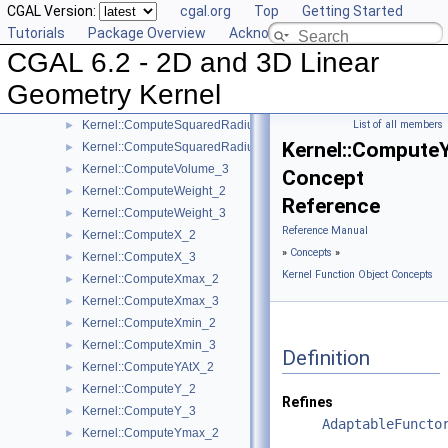
CGAL Version:
cgal.org
Top
Getting Started
Kernel::ComputeSquaredLengthDividedByPiSquare_3
►
Tutorials
Package Overview
Acknowledging CGAL
Kernel::ComputeSquaredLength_2
►
CGAL 6.2 - 2D and 3D Linear
Kernel::ComputeSquaredLength_3
►
Kernel::ComputeSquaredRadius_2
►
Geometry Kernel
Kernel::ComputeSquaredRadius_3
►
Kernel::ComputeSquaredRadiusSmallestOrthogonalCircle_2
List of all members
►
Kernel::Compute
Kernel::ComputeSquaredRadiusSmallestOrthogonalSphere_3
►
Kernel::ComputeVolume_3
►
Concept
Kernel::ComputeWeight_2
►
Reference
Kernel::ComputeWeight_3
►
Reference Manual
Kernel::ComputeX_2
►
»
Concepts
»
Kernel::ComputeX_3
►
Kernel Function Object Concepts
Kernel::ComputeXmax_2
►
Kernel::ComputeXmax_3
►
Kernel::ComputeXmin_2
►
Kernel::ComputeXmin_3
►
Definition
Kernel::ComputeYAtX_2
►
Kernel::ComputeY_2
►
Refines
Kernel::ComputeY_3
►
AdaptableFuncto
Kernel::ComputeYmax_2
►