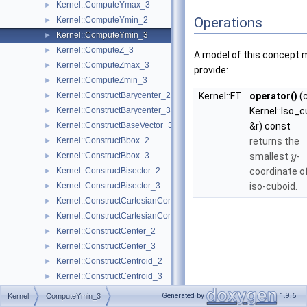
Kernel::ComputeYmax_3
►
Operations
Kernel::ComputeYmin_2
►
Kernel::ComputeYmin_3
►
Kernel::ComputeZ_3
►
A model of this concept 
Kernel::ComputeZmax_3
►
provide:
Kernel::ComputeZmin_3
►
Kernel::ConstructBarycenter_2
Kernel::FT
operator()
(
►
Kernel::ConstructBarycenter_3
Kernel::Iso_
►
Kernel::ConstructBaseVector_3
&r) const
►
Kernel::ConstructBbox_2
returns the
►
Kernel::ConstructBbox_3
smallest
-
►
y
Kernel::ConstructBisector_2
coordinate o
►
Kernel::ConstructBisector_3
iso-cuboid.
►
Kernel::ConstructCartesianConstIterator_2
►
Kernel::ConstructCartesianConstIterator_3
►
Kernel::ConstructCenter_2
►
Kernel::ConstructCenter_3
►
Kernel::ConstructCentroid_2
►
Kernel::ConstructCentroid_3
►
Kernel::ConstructCircle_2
►
Generated by
1.9.6
Kernel
ComputeYmin_3
Kernel::ConstructCircle_3
►