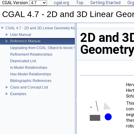
CGAL Version:
cgal.org
Top
Getting Started
Org
CGAL 4.7 - 2D and 3D Linear Geo
CGAL 4.7 - 2D and 3D Linear Geometry Kernel
2D and 3D
User Manual
Reference Manual
Geometry
Upgrading from CGAL::Object to boost::variant
Refinement Relationships
Deprecated List
Is Model Relationships
Has Model Relationships
Bibliographic References
Her
Class and Concept List
Hert
Examples
Schi
Thi
con
seg
thes
rob