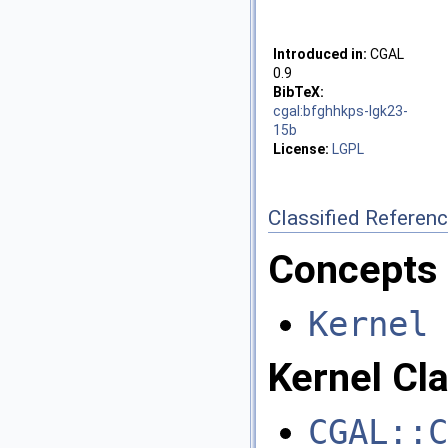
Introduced in:
CGAL
0.9
BibTeX:
cgal:bfghhkps-lgk23-
15b
License:
LGPL
Classified Referen
Concepts
Kernel
Kernel Cl
CGAL::C